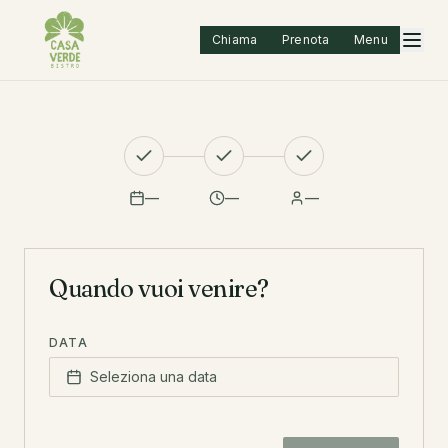
Chiama
Prenota
Menu
Prenota un tavolo
—
—
—
Quando vuoi venire?
DATA
Seleziona una data